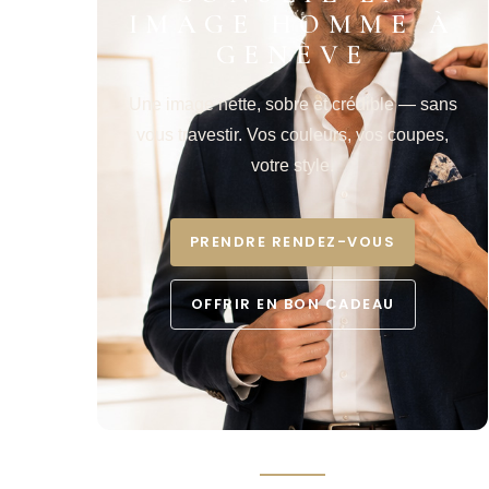
IMAGE HOMME À
GENÈVE
Une image nette, sobre et crédible — sans
vous travestir. Vos couleurs, vos coupes,
votre style.
PRENDRE RENDEZ-VOUS
OFFRIR EN BON CADEAU