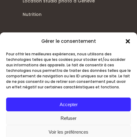
Location studio photo à Genève
Nutrition
Gérer le consentement
Pour offrir les meilleures expériences, nous utilisons des
technologies telles que les cookies pour stocker et/ou accéder
aux informations des appareils. Le fait de consentir à ces
technologies nous permettra de traiter des données telles que le
comportement de navigation ou les ID uniques sur ce site. Le fait
de ne pas consentir ou de retirer son consentement peut avoir
Mentions légales
·
Politique de confidentialité
un effet négatif sur certaines caractéristiques et fonctions.
·
Conditions d’annulation
·
Remboursements
Copyright ©
Christian Bromley
All Rights
Accepter
Reserved
Refuser
Voir les préférences