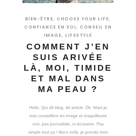
BIEN-ÊTRE
,
CHOOSE YOUR LIFE
,
CONFIANCE EN SOI
,
CONSEIL EN
IMAGE
,
LIFESTYLE
COMMENT J’EN
SUIS ARIVÉE
LÀ, MOI, TIMIDE
ET MAL DANS
MA PEAU ?
Hello, Qui dit blog, dit article. Ok. Mais je
suis conseillère en image et maquilleuse
moi, pas journaliste, ni écrivaine. Pas
simple tout ça ! Alors voilà, je prends mon