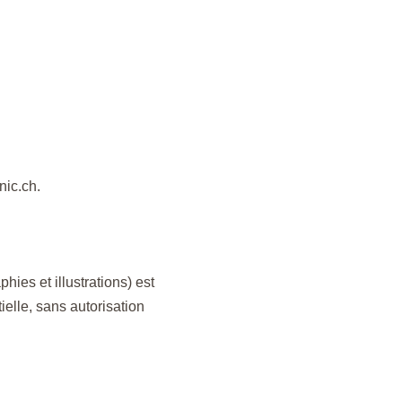
nic.ch.
ies et illustrations) est
tielle, sans autorisation
S